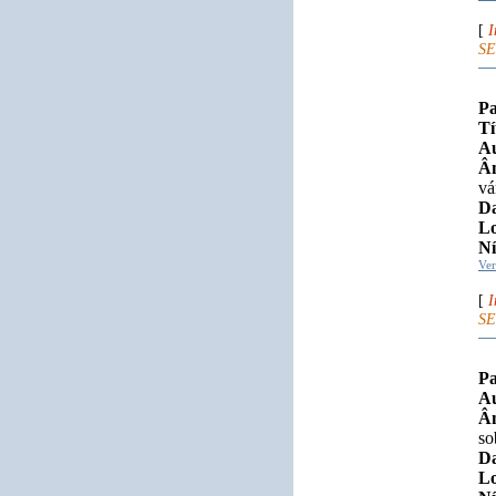
[
I
SE
Pa
Tí
Au
Âm
vá
Da
Lo
Ní
Ve
[
I
SE
Pa
Au
Âm
so
Da
Lo