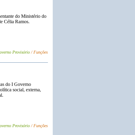
entante do Ministério do
de Célia Ramos.
overno Provisório
/ Funções
cas do I Governo
lítica social, externa,
l.
overno Provisório
/ Funções