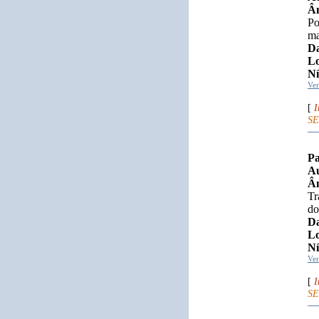
Âm
Po
ma
Da
Lo
Ní
Ve
[
I
SE
Pa
Au
Âm
Tr
do
Da
Lo
Ní
Ve
[
I
SE