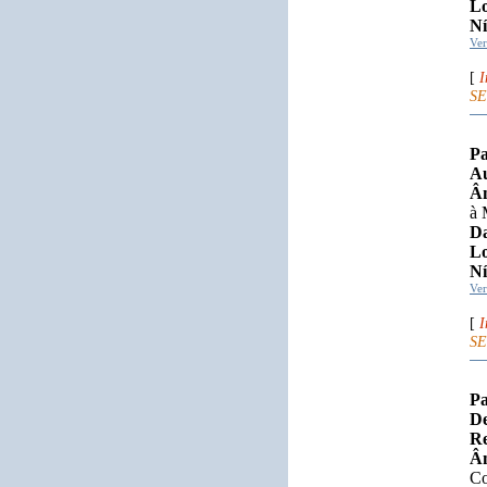
Lo
Ní
Ve
[
I
SE
Pa
Au
Âm
à 
Da
Lo
Ní
Ve
[
I
SE
Pa
De
Re
Âm
Co