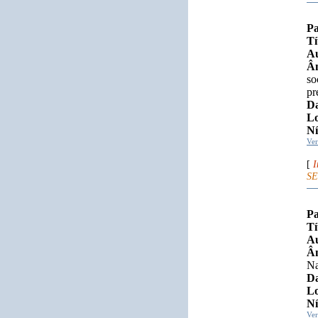
Pa
Tí
Au
Âm
so
pr
Da
Lo
Ní
Ve
[
I
SE
Pa
Tí
Au
Âm
Na
Da
Lo
Ní
Ve