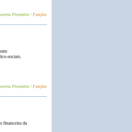
overno Provisório
/ Funções
ntre
ico-sociais.
overno Provisório
/ Funções
o financeira da