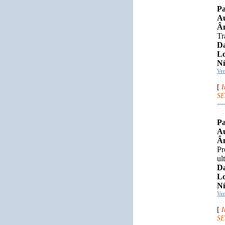
Pa
Au
Âm
Tr
Da
Lo
Ní
Ve
[
I
SE
Pa
Au
Âm
Pr
ul
Da
Lo
Ní
Ve
[
I
SE