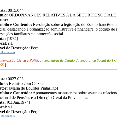
sta:
0015.044
tulo:
ORDONNANCES RELATIVES A LA SECURITE SOCIALE
tor:
bito e Conteúdo:
Resolução sobre a legislação do Estado francês em
cial, destacando a organização administrativa e financeira, o código de 
estações familiares e a protecção social.
ta:
[1974]
cal:
s.l.
vel de Descrição:
Peça
r Documento
ntervenção Cívica e Política
/ Secretaria de Estado da Segurança Social do I G
SS
]
sta:
0027.023
tulo:
Reunião com Caixas
tor:
[Maria de Lourdes Pintasilgo]
bito e Conteúdo:
Apontamentos manuscritos sobre assuntos relacio
cional de Pensões e a Direcção Geral da Previdência.
ta:
[03.Jun.1974]
cal:
s.l.
vel de Descrição:
Peça
r Documento