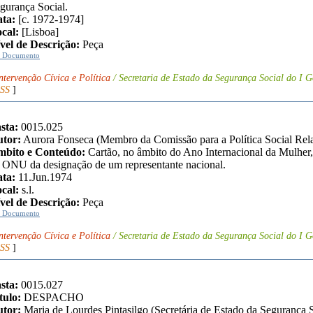
gurança Social.
ta:
[c. 1972-1974]
cal:
[Lisboa]
vel de Descrição:
Peça
r Documento
ntervenção Cívica e Política
/ Secretaria de Estado da Segurança Social do I G
SS
]
sta:
0015.025
tor:
Aurora Fonseca (Membro da Comissão para a Política Social Rela
bito e Conteúdo:
Cartão, no âmbito do Ano Internacional da Mulher,
 ONU da designação de um representante nacional.
ta:
11.Jun.1974
cal:
s.l.
vel de Descrição:
Peça
r Documento
ntervenção Cívica e Política
/ Secretaria de Estado da Segurança Social do I G
SS
]
sta:
0015.027
tulo:
DESPACHO
tor:
Maria de Lourdes Pintasilgo (Secretária de Estado da Segurança S