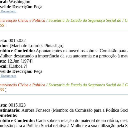
cal:
Washington
vel de Descrição:
Peça
r Documento
ntervenção Cívica e Política
/ Secretaria de Estado da Segurança Social do I G
SS
]
sta:
0015.022
tor:
[Maria de Lourdes Pintasilgo]
bito e Conteúdo:
Apontamentos manuscritos sobre a Comissão para a 
Mulher, destacando a importância da sua autonomia e a protecção à mat
ta:
12.Jun.[1974]
cal:
[Lisboa ?]
vel de Descrição:
Peça
r Documento
ntervenção Cívica e Política
/ Secretaria de Estado da Segurança Social do I G
SS
]
sta:
0015.023
stinatario:
Aurora Fonseca (Membro da Comissão para a Política Soci
metente:
bito e Conteúdo:
Carta sobre a relação do material de escritório, des
missão para a Política Social relativa à Mulher e a sua utilização pela 