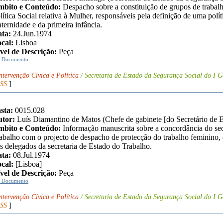
bito e Conteúdo:
Despacho sobre a constituição de grupos de trabal
lítica Social relativa à Mulher, responsáveis pela definição de uma polí
ternidade e da primeira infância.
ta:
24.Jun.1974
cal:
Lisboa
vel de Descrição:
Peça
r Documento
ntervenção Cívica e Política
/ Secretaria de Estado da Segurança Social do I G
SS
]
sta:
0015.028
tor:
Luís Diamantino de Matos (Chefe de gabinete [do Secretário de 
bito e Conteúdo:
Informação manuscrita sobre a concordância do sec
abalho com o projecto de despacho de protecção do trabalho feminino
s delegados da secretaria de Estado do Trabalho.
ta:
08.Jul.1974
cal:
[Lisboa]
vel de Descrição:
Peça
r Documento
ntervenção Cívica e Política
/ Secretaria de Estado da Segurança Social do I G
SS
]