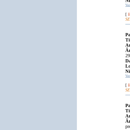
Ní
Ve
[
I
SE
Pa
Tí
Au
Âm
29
Da
Lo
Ní
Ve
[
I
SE
Pa
Tí
Au
Âm
pr