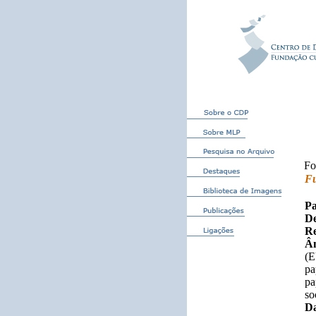
Fo
F
Pa
De
Re
Âm
(E
pa
pa
so
Da