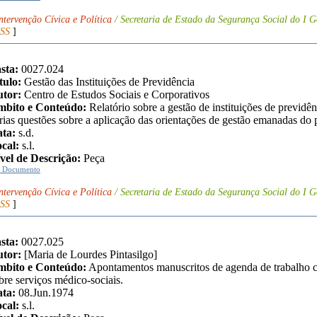
ntervenção Cívica e Política
/ Secretaria de Estado da Segurança Social do I G
SS
]
sta:
0027.024
tulo:
Gestão das Instituições de Previdência
tor:
Centro de Estudos Sociais e Corporativos
bito e Conteúdo:
Relatório sobre a gestão de instituições de previdê
rias questões sobre a aplicação das orientações de gestão emanadas do p
ta:
s.d.
cal:
s.l.
vel de Descrição:
Peça
r Documento
ntervenção Cívica e Política
/ Secretaria de Estado da Segurança Social do I G
SS
]
sta:
0027.025
tor:
[Maria de Lourdes Pintasilgo]
bito e Conteúdo:
Apontamentos manuscritos de agenda de trabalho c
bre serviços médico-sociais.
ta:
08.Jun.1974
cal:
s.l.