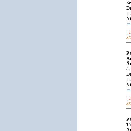
Se
Da
Lo
Ní
Ve
[
I
SE
Pa
Au
Âm
da
Da
Lo
Ní
Ve
[
I
SE
Pa
Tí
Au