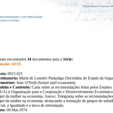
Página Inicial
|
Contactos
|
M
ram encontrados
34
documentos para a
Série:
unções SESS
sta:
0015.021
stinatario:
Maria de Lourdes Pintasilgo (Secretária de Estado da Segu
metente:
June O'Neill (Senior staff economist)
bito e Conteúdo:
Carta sobre as recomendações feitas pelos Estado
UA) à Organização para a Cooperação e Desenvolvimento Económic
pel da mulher na economia. Anexo: Telegrama sobre as recomendaçõe
pel da mulher na economia, destacando a formação de grupos de trabalho
cial, a igualdade e a troca de informação.
ta:
09.Mai.1974