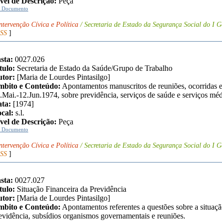
vel de Descrição:
Peça
r Documento
ntervenção Cívica e Política
/ Secretaria de Estado da Segurança Social do I G
SS
]
sta:
0027.026
tulo:
Secretaria de Estado da Saúde/Grupo de Trabalho
tor:
[Maria de Lourdes Pintasilgo]
bito e Conteúdo:
Apontamentos manuscritos de reuniões, ocorridas e
.Mai.-12.Jun.1974, sobre previdência, serviços de saúde e serviços méd
ta:
[1974]
cal:
s.l.
vel de Descrição:
Peça
r Documento
ntervenção Cívica e Política
/ Secretaria de Estado da Segurança Social do I G
SS
]
sta:
0027.027
tulo:
Situação Financeira da Previdência
tor:
[Maria de Lourdes Pintasilgo]
bito e Conteúdo:
Apontamentos referentes a questões sobre a situaçã
evidência, subsídios organismos governamentais e reuniões.