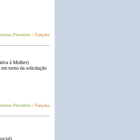
overno Provisório
/ Funções
tiva à Mulher)
 em torno da solicitação
overno Provisório
/ Funções
ocial)