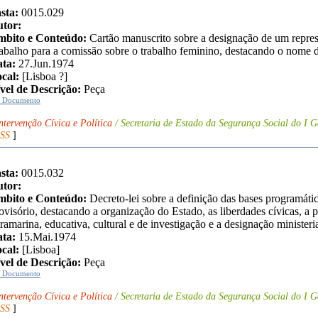
sta:
0015.029
tor:
bito e Conteúdo:
Cartão manuscrito sobre a designação de um repres
abalho para a comissão sobre o trabalho feminino, destacando o nome 
ta:
27.Jun.1974
cal:
[Lisboa ?]
vel de Descrição:
Peça
r Documento
ntervenção Cívica e Política
/ Secretaria de Estado da Segurança Social do I G
SS
]
sta:
0015.032
tor:
bito e Conteúdo:
Decreto-lei sobre a definição das bases programáti
ovisório, destacando a organização do Estado, as liberdades cívicas, a po
tramarina, educativa, cultural e de investigação e a designação ministeria
ta:
15.Mai.1974
cal:
[Lisboa]
vel de Descrição:
Peça
r Documento
ntervenção Cívica e Política
/ Secretaria de Estado da Segurança Social do I G
SS
]