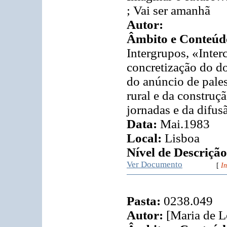
; Vai ser amanhã
Autor:
Âmbito e Conteúd
Intergrupos, «Inte
concretização do do
do anúncio de pale
rural e da construç
jornadas e da difusã
Data:
Mai.1983
Local:
Lisboa
Nível de Descrição
Ver Documento
[
In
Pasta:
0238.049
Autor:
[Maria de L