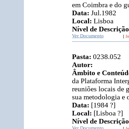
em Coimbra e do gui
Data:
Jul.1982
Local:
Lisboa
Nível de Descrição
Ver Documento
[
In
Pasta:
0238.052
Autor:
Âmbito e Conteúd
da Plataforma Inte
reuniões locais de 
sua metodologia e 
Data:
[1984 ?]
Local:
[Lisboa ?]
Nível de Descrição
Ver Documento
[
In