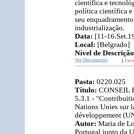
científica e tecnol
política científica
seu enquadramento s
industrialização.
Data:
[11-16.Set.1
Local:
[Belgrado]
Nível de Descrição
Ver Documento
[
Escri
Pasta:
0220.025
Título:
CONSEIL E
5.3.1 - "Contribui
Nations Unies sur l
développement (UNC
Autor:
Maria de Lo
Portugal junto da