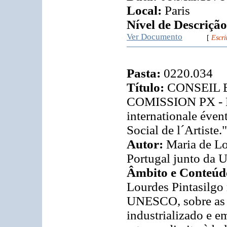
Local:
Paris
Nível de Descrição
Ver Documento
[
Escri
Pasta:
0220.034
Título:
CONSEIL E
COMISSION PX - Po
internationale évent
Social de l´Artiste."
Autor:
Maria de Lo
Portugal junto da
Âmbito e Conteúd
Lourdes Pintasilgo
UNESCO, sobre as d
industrializado e em