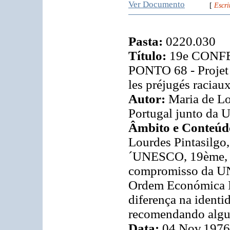
Ver Documento
[
Escri
Pasta:
0220.030
Título:
19e CONF
PONTO 68 - Projet d
les préjugés raciau
Autor:
Maria de Lo
Portugal junto da
Âmbito e Conteúd
Lourdes Pintasilgo
´UNESCO, 19ème, N
compromisso da U
Ordem Económica In
diferença na identid
recomendando algum
Data:
04.Nov.1976