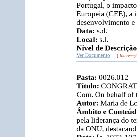
Portugal, o impac
Europeia (CEE), a i
desenvolvimento e 
Data:
s.d.
Local:
s.l.
Nível de Descrição
Ver Documento
[
Intervençã
Pasta:
0026.012
Título:
CONGRATUL
Com. On behalf of 
Autor:
Maria de Lo
Âmbito e Conteúd
pela liderança do t
da ONU, destacando