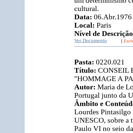
um determinismo cu
cultural.
Data:
06.Abr.1976
Local:
Paris
Nível de Descrição
Ver Documento
[
Escri
Pasta:
0220.021
Título:
CONSEIL E
"HOMMAGE A PA
Autor:
Maria de Lo
Portugal junto da
Âmbito e Conteúd
Lourdes Pintasilgo
UNESCO, sobre a t
Paulo VI no seio d