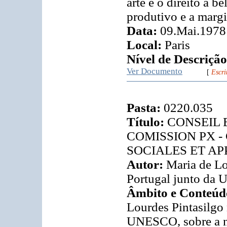
arte e o direito à 
produtivo e a margi
Data:
09.Mai.1978
Local:
Paris
Nível de Descrição
Ver Documento
[
Escri
Pasta:
0220.035
Título:
CONSEIL E
COMISSION PX - C/5
SOCIALES ET AP
Autor:
Maria de Lo
Portugal junto da
Âmbito e Conteúd
Lourdes Pintasilgo
UNESCO, sobre a ne