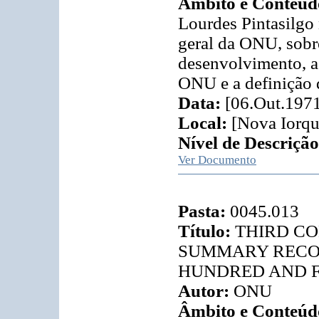
Âmbito e Conteúd
Lourdes Pintasilgo 
geral da ONU, sobre
desenvolvimento, a
ONU e a definição d
Data:
[06.Out.197
Local:
[Nova Iorqu
Nível de Descrição
Ver Documento
Pasta:
0045.013
Título:
THIRD CO
SUMMARY RECOR
HUNDRED AND 
Autor:
ONU
Âmbito e Conteúd