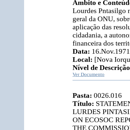
Âmbito e Conteúd
Lourdes Pntasilgo 
geral da ONU, sobr
aplicação das resol
cidadania, a autono
financeira dos terri
Data:
16.Nov.1971
Local:
[Nova Iorqu
Nível de Descrição
Ver Documento
Pasta:
0026.016
Título:
STATEMEN
LURDES PINTASI
ON ECOSOC REPOR
THE COMMISSIO