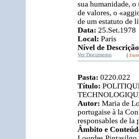
sua humanidade, o s
de valores, o «aggi
de um estatuto de l
Data:
25.Set.1978
Local:
Paris
Nível de Descrição
Ver Documento
[
Escri
Pasta:
0220.022
Título:
POLITIQU
TECHNOLOGIQU
Autor:
Maria de Lo
portugaise à la Co
responsables de la 
Âmbito e Conteúd
Lourdes Pintasilgo,