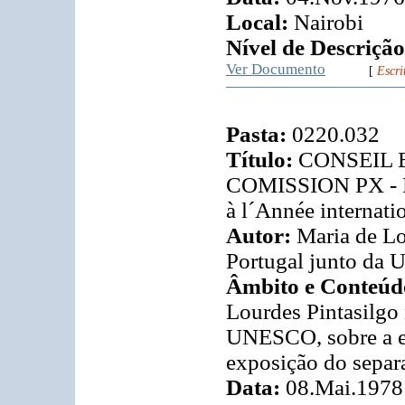
Local:
Nairobi
Nível de Descrição
Ver Documento
[
Escri
Pasta:
0220.032
Título:
CONSEIL E
COMISSION PX - Po
à l´Année internati
Autor:
Maria de Lo
Portugal junto da
Âmbito e Conteúd
Lourdes Pintasilgo
UNESCO, sobre a em
exposição do separa
Data:
08.Mai.1978