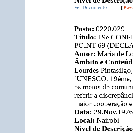
Nível de Descrição
Ver Documento
[
Escri
Pasta:
0220.029
Título:
19e CONF
POINT 69 (DECL
Autor:
Maria de Lo
Âmbito e Conteúd
Lourdes Pintasilgo
´UNESCO, 19ème, Na
os meios de comuni
referir a discrepânc
maior cooperação e
Data:
29.Nov.1976
Local:
Nairobi
Nível de Descrição