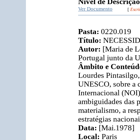
Nível de Descrição
Ver Documento
[
Escri
Pasta:
0220.019
Título:
NECESSI
Autor:
[Maria de L
Portugal junto da
Âmbito e Conteúd
Lourdes Pintasilgo
UNESCO, sobre a c
Internacional (NOI
ambiguidades das po
materialismo, a res
estratégias naciona
Data:
[Mai.1978]
Local:
Paris