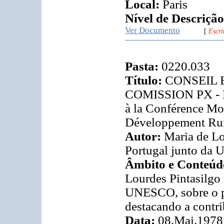
Local:
Paris
Nível de Descrição
Ver Documento
[
Escri
Pasta:
0220.033
Título:
CONSEIL E
COMISSION PX - Po
à la Conférence Mon
Développement Rur
Autor:
Maria de Lo
Portugal junto da
Âmbito e Conteúd
Lourdes Pintasilgo
UNESCO, sobre o pa
destacando a cont
Data:
08.Mai.1978