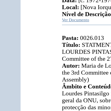
Data:
[c. 1972-197
Local:
[Nova Iorqu
Nível de Descrição
Ver Documento
Pasta:
0026.013
Título:
STATMENT
LOURDES PINTASIL
Committee of the 2
Autor:
Maria de Lo
the 3rd Committee o
Assembly)
Âmbito e Conteúd
Lourdes Pintasilgo 
geral da ONU, sobre
protecção das minor