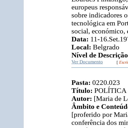
europeus responsávei
sobre indicadores or
tecnológica em Por
social, económico, c
Data:
11-16.Set.1
Local:
Belgrado
Nível de Descrição
Ver Documento
[
Escri
Pasta:
0220.023
Título:
POLÍTICA
Autor:
[Maria de L
Âmbito e Conteúd
[proferido por Mari
conferência dos min