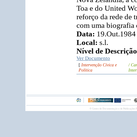
Toa e do United W
reforço da rede de 
com uma biografia 
Data:
19.Out.1984
Local:
s.l.
Nível de Descrição
Ver Documento
[
Intervenção Cívica e
/ Ca
Política
Inte
© Centro de Documentação e de Publicações F